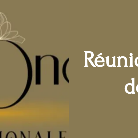
Réunio
d