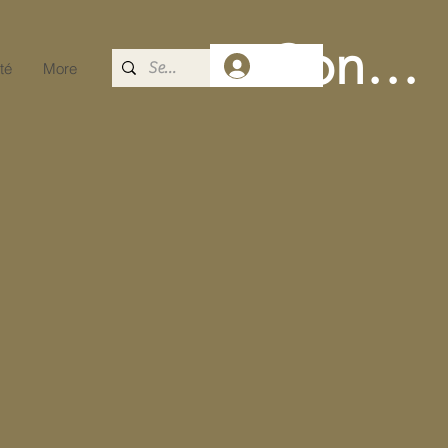
Connec
té
More