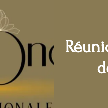
Réunio
d