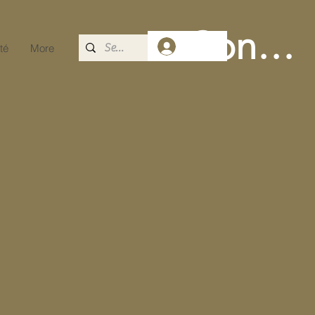
Connec
té
More